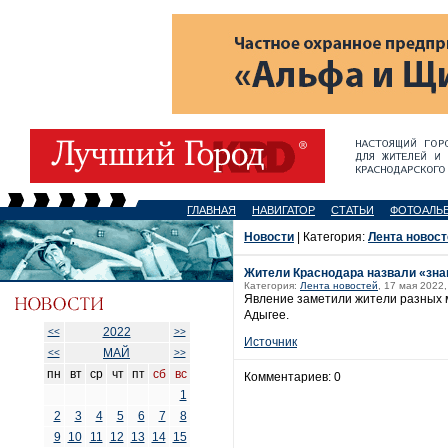
ГЛАВНАЯ
НАВИГАТОР
СТАТЬИ
ФОТОАЛЬ
Новости
| Категория:
Лента новост
Жители Краснодара назвали «зна
Категория:
Лента новостей
, 17 мая 2022,
Явление заметили жители разных м
Адыгее.
2022
<<
>>
Источник
МАЙ
<<
>>
пн
вт
ср
чт
пт
сб
вс
Комментариев: 0
1
2
3
4
5
6
7
8
9
10
11
12
13
14
15