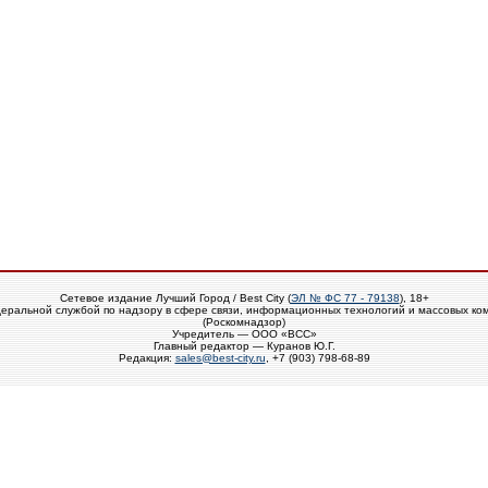
Сетевое издание Лучший Город / Best City (
ЭЛ № ФС 77 - 79138
), 18+
еральной службой по надзору в сфере связи, информационных технологий и массовых ко
(Роскомнадзор)
Учредитель — ООО «ВСС»
Главный редактор — Куранов Ю.Г.
Редакция:
sales@best-city.ru
, +7 (903) 798-68-89