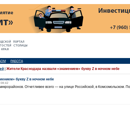
БОМ
РАБОТА
ей
|
Жители Краснодара назвали «знамением» букву Z в ночном небе
мением» букву Z в ночном небе
 08:42
икрорайонов. Отчетливее всего — на улице Российской, в Комсомольском. По