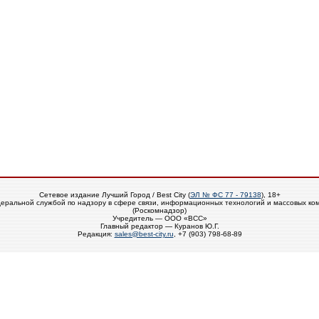
Сетевое издание Лучший Город / Best City (
ЭЛ № ФС 77 - 79138
), 18+
еральной службой по надзору в сфере связи, информационных технологий и массовых ко
(Роскомнадзор)
Учредитель — ООО «ВСС»
Главный редактор — Куранов Ю.Г.
Редакция:
sales@best-city.ru
, +7 (903) 798-68-89