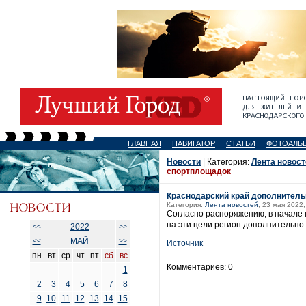
ГЛАВНАЯ
НАВИГАТОР
СТАТЬИ
ФОТОАЛЬ
Новости
| Категория:
Лента новост
спортплощадок
Краснодарский край дополнительн
Категория:
Лента новостей
, 23 мая 2022,
Согласно распоряжению, в начале 
на эти цели регион дополнительно 
2022
<<
>>
МАЙ
<<
>>
Источник
пн
вт
ср
чт
пт
сб
вс
Комментариев: 0
1
2
3
4
5
6
7
8
9
10
11
12
13
14
15