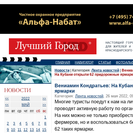
ГЛАВНАЯ
НАВИГАТОР
СТАТЬИ
ФОТОАЛЬ
Новости
| Категория:
Лента новостей
|
Вениа
На Кубани открыли 62 придорожные ярмар
Вениамин Кондратьев: На Куба
ярмарки
Категория:
Лента новостей
, 26 мая 2022, 0
2022
<<
>>
Многие туристы поедут к нам на ли
МАЙ
<<
>>
проводят активную работу по орг
пн
вт
ср
чт
пт
сб
вс
На них можно не только приобрес
1
фермеров, но и воспользоваться 
2
3
4
5
6
7
8
62 таких ярмарки.
9
10
11
12
13
14
15