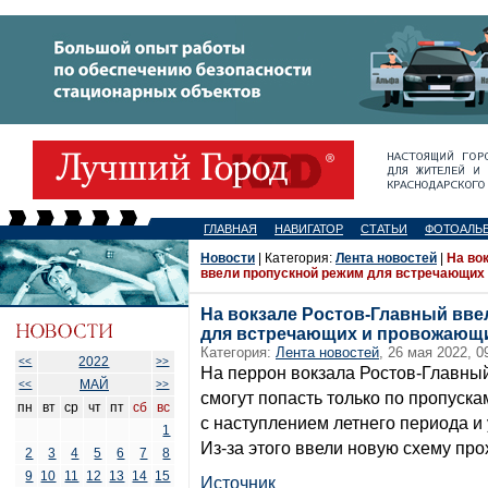
ГЛАВНАЯ
НАВИГАТОР
СТАТЬИ
ФОТОАЛЬ
Новости
| Категория:
Лента новостей
|
На во
ввели пропускной режим для встречающих
На вокзале Ростов-Главный вве
для встречающих и провожающи
Категория:
Лента новостей
, 26 мая 2022, 0
2022
<<
>>
На перрон вокзала Ростов-Главн
МАЙ
<<
>>
смогут попасть только по пропуск
пн
вт
ср
чт
пт
сб
вс
с наступлением летнего периода и
1
Из-за этого ввели новую схему про
2
3
4
5
6
7
8
9
10
11
12
13
14
15
Источник