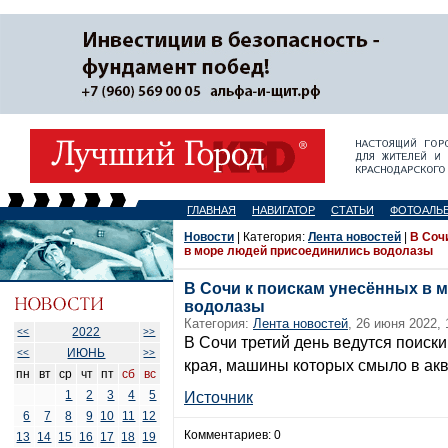
ГЛАВНАЯ
НАВИГАТОР
СТАТЬИ
ФОТОАЛЬ
Новости
| Категория:
Лента новостей
|
В Соч
в море людей присоединились водолазы
В Сочи к поискам унесённых в 
водолазы
Категория:
Лента новостей
, 26 июня 2022, 
2022
<<
>>
В Сочи третий день ведутся поиски
ИЮНЬ
<<
>>
края, машины которых смыло в ак
пн
вт
ср
чт
пт
сб
вс
1
2
3
4
5
Источник
6
7
8
9
10
11
12
Комментариев: 0
13
14
15
16
17
18
19