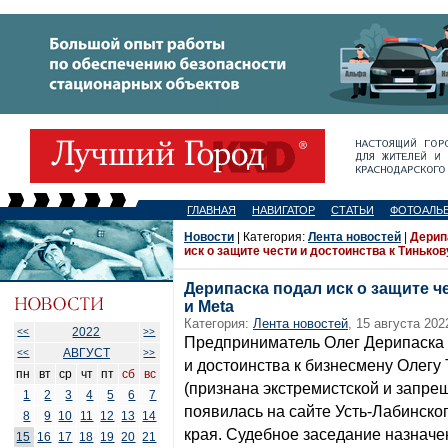
ГЛАВНАЯ
НАВИГАТОР
СТАТЬИ
ФОТОАЛЬ
Новости
| Категория:
Лента новостей
|
Дерип
иск о защите чести и достоинства к Тиньков
Дерипаска подал иск о защите ч
и Meta
Категория:
Лента новостей
, 15 августа 202
2022
<<
>>
Предприниматель Олег Дерипаска п
АВГУСТ
<<
>>
и достоинства к бизнесмену Олегу
пн
вт
ср
чт
пт
сб
вс
(признана экстремистской и запрещ
1
2
3
4
5
6
7
появилась на сайте Усть-Лабинско
8
9
10
11
12
13
14
края. Судебное заседание назначен
15
16
17
18
19
20
21