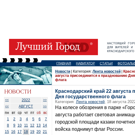
ГЛАВНАЯ
НАВИГАТОР
СТАТЬИ
ФОТОАЛЬ
Новости
| Категория:
Лента новостей
|
Красн
августа присоединится к празднованию Дня
флага
Краснодарский край 22 августа
Дня государственного флага
2022
<<
>>
Категория:
Лента новостей
, 18 августа 202
АВГУСТ
<<
>>
На колесе обозрения в парке «Гор
пн
вт
ср
чт
пт
сб
вс
августа работает световая анимаци
1
2
3
4
5
6
7
городской площади казаки почетног
8
9
10
11
12
13
14
войска поднимут флаг России.
15
16
17
18
19
20
21