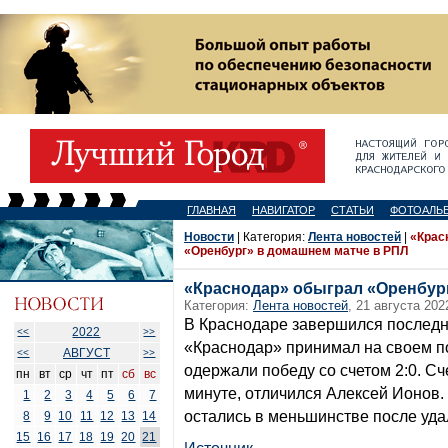
ГЛАВНАЯ
НАВИГАТОР
СТАТЬИ
ФОТОАЛЬ
Новости
| Категория:
Лента новостей
|
«Крас
«Оренбург» в домашнем матче в РПЛ
«Краснодар» обыграл «Оренбур
Категория:
Лента новостей
, 21 августа 202
В Краснодаре завершился последни
2022
<<
>>
«Краснодар» принимал на своем п
АВГУСТ
<<
>>
одержали победу со счетом 2:0. Сч
пн
вт
ср
чт
пт
сб
вс
минуте, отличился Алексей Ионов. 
1
2
3
4
5
6
7
остались в меньшинстве после уд
8
9
10
11
12
13
14
15
16
17
18
19
20
21