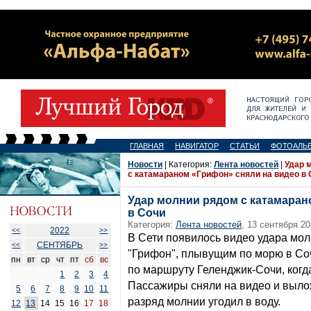
ГЛАВНАЯ
НАВИГАТОР
СТАТЬИ
ФОТОАЛЬ
Новости
| Категория:
Лента новостей
|
Удар 
с катамараном «Грифон» сняли на видео в 
Удар молнии рядом с катамаран
в Сочи
Категория:
Лента новостей
, 13 сентября 20
2022
<<
>>
В Сети появилось видео удара мо
СЕНТЯБРЬ
<<
>>
"Грифон", плывущим по морю в Со
пн
вт
ср
чт
пт
сб
вс
по маршруту Геленджик-Сочи, когда
1
2
3
4
Пассажиры сняли на видео и выло
5
6
7
8
9
10
11
разряд молнии угодил в воду.
12
13
14
15
16
17
18