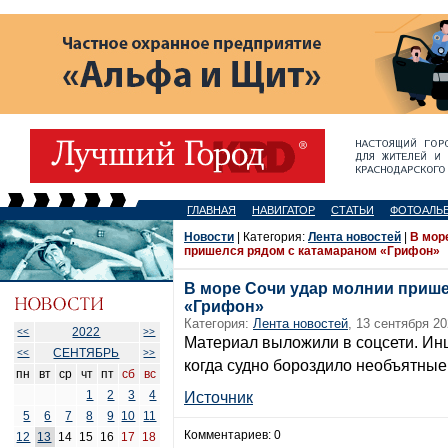
ГЛАВНАЯ
НАВИГАТОР
СТАТЬИ
ФОТОАЛЬ
Новости
| Категория:
Лента новостей
|
В мор
пришелся рядом с катамараном «Грифон»
В море Сочи удар молнии прише
«Грифон»
Категория:
Лента новостей
, 13 сентября 20
2022
<<
>>
Материал выложили в соцсети. Инц
СЕНТЯБРЬ
<<
>>
когда судно бороздило необъятные
пн
вт
ср
чт
пт
сб
вс
1
2
3
4
Источник
5
6
7
8
9
10
11
Комментариев: 0
12
13
14
15
16
17
18