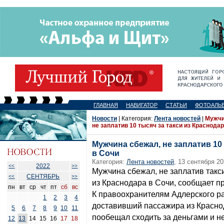
ГЛАВНАЯ
НАВИГАТОР
СТАТЬИ
ФОТОАЛЬ
Новости
| Категория:
Лента новостей
|
Мужчи
не заплатив 10 тысяч за такси из Краснодар
Мужчина сбежал, не заплатив 10
в Сочи
Категория:
Лента новостей
, 13 сентября 20
2022
<<
>>
Мужчина сбежал, не заплатив такси
СЕНТЯБРЬ
<<
>>
из Краснодара в Сочи, сообщает п
пн
вт
ср
чт
пт
сб
вс
К правоохранителям Адлерского ра
1
2
3
4
доставивший пассажира из Краснод
5
6
7
8
9
10
11
пообещал сходить за деньгами и н
12
13
14
15
16
17
18