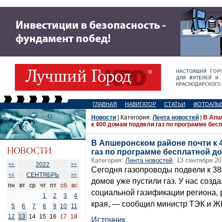
ГЛАВНАЯ
НАВИГАТОР
СТАТЬИ
ФОТОАЛЬ
Новости
| Категория:
Лента новостей
|
В Апш
к 400 домам подвели газ по программе бес
В Апшеронском районе почти к 
газ по программе бесплатной д
Категория:
Лента новостей
, 13 сентября 20
2022
<<
>>
Сегодня газопроводы подвели к 38
СЕНТЯБРЬ
<<
>>
домов уже пустили газ. У нас созд
пн
вт
ср
чт
пт
сб
вс
социальной газификации региона, 
1
2
3
4
края, — сообщил министр ТЭК и Ж
5
6
7
8
9
10
11
12
13
14
15
16
17
18
Источник