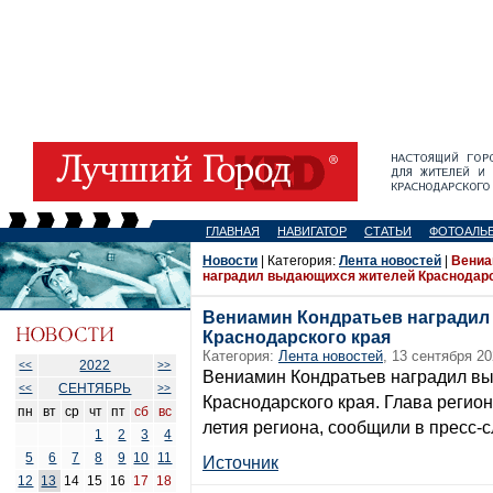
ГЛАВНАЯ
НАВИГАТОР
СТАТЬИ
ФОТОАЛЬ
Новости
| Категория:
Лента новостей
|
Вениа
наградил выдающихся жителей Краснодарс
Вениамин Кондратьев награди
Краснодарского края
Категория:
Лента новостей
, 13 сентября 20
2022
<<
>>
Вениамин Кондратьев наградил в
СЕНТЯБРЬ
<<
>>
Краснодарского края. Глава регион
пн
вт
ср
чт
пт
сб
вс
летия региона, сообщили в пресс-
1
2
3
4
5
6
7
8
9
10
11
Источник
12
13
14
15
16
17
18