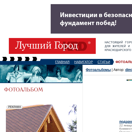
ГЛАВНАЯ
НАВИГАТОР
СТАТЬИ
ФОТОАЛ
Фотоальбомы
| Автор:
dimi
подаро
22 январ
Коммент
Оценка: 