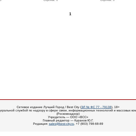
1
Сетевое издание Лучший Город / Best City (
ЭЛ № ФС 77 - 79138
), 18+
еральной службой по надзору в сфере связи, информационных технологий и массовых ко
(Роскомнадзор)
Учредитель — ООО «ВСС»
Главный редактор — Куранов Ю.Г.
Редакция:
sales@best-city.ru
, +7 (903) 798-68-89