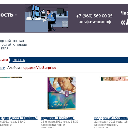
ЬБОМ
РАБОТА
try
| Альбом:
подарки Vip Surprise
к для двоих "Любовь"
подарок "Твой мир"
подарок «Я богиня»
я 2011 года, 18:40
22 января 2011 года, 18:39
22 января 2011 года, 18
ариев: 0
Комментариев: 0
Комментариев: 0
0
Оценка: 0
Оценка: 0