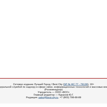
Сетевое издание Лучший Город / Best City (
ЭЛ № ФС 77 - 79138
), 18+
еральной службой по надзору в сфере связи, информационных технологий и массовых ко
(Роскомнадзор)
Учредитель — ООО «ВСС»
Главный редактор — Куранов Ю.Г.
Редакция:
sales@best-city.ru
, +7 (903) 798-68-89