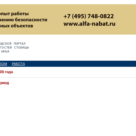
БОМ
РАБОТА
08 года
ериод