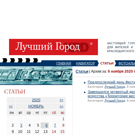
ГЛАВНАЯ
НАВИГАТОР
СТАТЬИ
ФОТОАЛЬ
Статьи
| Архив за:
6 ноября 2020 
Предпоследний день Фест
Категория:
Лучший Город
, 6 но
Завершился четвертый ден
искусства «Территория же
2020
>>
Категория:
Лучший Город
, 6 но
НОЯБРЬ
<<
>>
пн
вт
ср
чт
пт
сб
вс
1
2
3
4
5
6
7
8
9
10
11
12
13
14
15