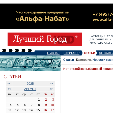
ГЛАВНАЯ
НАВИГАТОР
СТАТЬИ
ФОТОАЛЬ
Статьи
| Категория:
Новости ком
Нет статей за выбранный перио
2025
<<
>>
АВГУСТ
<<
>>
пн
вт
ср
чт
пт
сб
вс
1
2
3
4
5
6
7
8
9
10
11
12
13
14
15
16
17