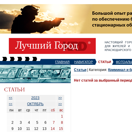
ГЛАВНАЯ
НАВИГАТОР
СТАТЬИ
ФОТОАЛЬ
Статьи
| Категория:
Криминал и б
Нет статей за выбранный перио
2023
<<
>>
ОКТЯБРЬ
<<
>>
пн
вт
ср
чт
пт
сб
вс
1
2
3
4
5
6
7
8
9
10
11
12
13
14
15