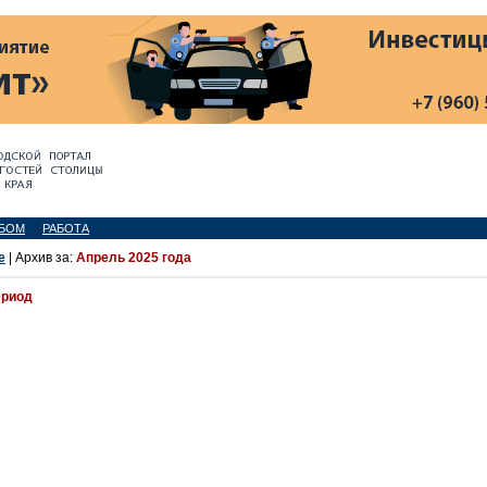
БОМ
РАБОТА
е
| Архив за:
Апрель 2025 года
ериод