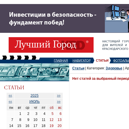
ГЛАВНАЯ
НАВИГАТОР
СТАТЬИ
ФОТОАЛЬ
Статьи
| Категория:
Здоровье
| А
Нет статей за выбранный перио
2025
<<
>>
ИЮЛЬ
<<
>>
пн
вт
ср
чт
пт
сб
вс
1
2
3
4
5
6
7
8
9
10
11
12
13
14
15
16
17
18
19
20