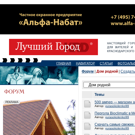
ГЛАВНАЯ
НАВИГАТОР
СТАТЬИ
ФОТОАЛЬ
Форум
|
Дом родной
|
Создать
Темы
500 ампер — магазин а
Автор:
yurasokolenko99
Пергола Bioclimatic в М
Автор:
yurasokolenko99
Скачать самые свежие 
Автор:
yurasokolenko99