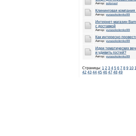
Автор:
solonsol
Клининговая компания
Автор:
yurasokolenko99
Интернет-магазин Bam
с доставкой
Автор:
yurasokolenko99
Как интересно провест
Автор:
yurasokolenko99
Идеи тематических веч
и удивить гостей?
Автор:
yurasokolenko99
Страницы:
1
2
3
4
5
6
7
8
9
10
42
43
44
45
46
47
48
49