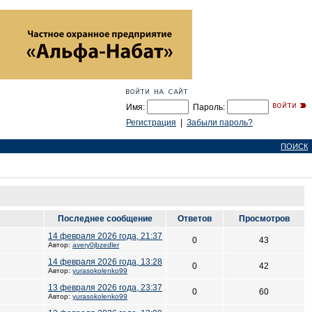
Имя:
Пароль:
Регистрация
|
Забыли пароль?
ПОИСК
Последнее сообщение
Ответов
Просмотров
14 февраля 2026 года, 21:37
0
43
Автор:
avery0jbzedler
14 февраля 2026 года, 13:28
0
42
Автор:
yurasokolenko99
13 февраля 2026 года, 23:37
0
60
Автор:
yurasokolenko99