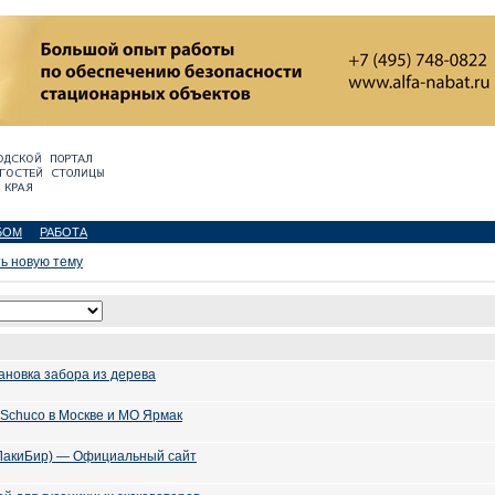
БОМ
РАБОТА
ь новую тему
ановка забора из дерева
Schuco в Москве и МО Ярмак
 (ЛакиБир) — Официальный сайт