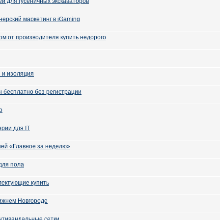
ей для гусеничных экскаваторов
ерский маркетинг в iGaming
ом от производителя купить недорого
 и изоляция
н бесплатно без регистрации
о
ерии для IT
дней «Главное за неделю»
для пола
лектующие купить
ижнем Новгороде
нтивандальные сетки