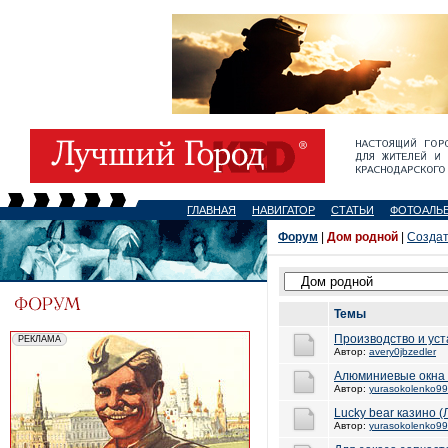
ГЛАВНАЯ
НАВИГАТОР
СТАТЬИ
ФОТОАЛЬ
Форум
|
Дом родной
|
Создат
Темы
Производство и уст
Автор:
avery0jbzedler
Алюминиевые окна 
Автор:
yurasokolenko99
Lucky bear казино
Автор:
yurasokolenko99