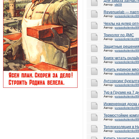
Для заказа запчаст
Автор:
vik09
Revenuelab — партн
Автор:
yurasokolenko99
Чехлы на кулер опт
Автор:
yurasokolenko99
Трихолог по ДМС
Автор:
yurasokolenko99
Защитные решения
Автор:
yurasokolenko99
Книги читать онлай
Автор:
yurasokolenko99
Купить куриное мяс
Автор:
yurasokolenko99
Аутсорсинг бухгалт
Автор:
yurasokolenko99
Тур в Грузию на 7 
Автор:
yurasokolenko99
Инженерная доска 
Автор:
yurasokolenko99
Термостойкие комп
Автор:
yurasokolenko99
Теплоизоляция в Н
Автор:
yurasokolenko99
Купить защитные а