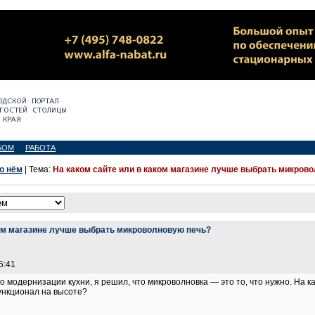
БОМ
РАБОТА
 о нём
| Тема:
На каком сайте или в каком магазине лучше выбрать микров
ком магазине лучше выбрать микроволновую печь?
5:41
 модернизации кухни, я решил, что микроволновка — это то, что нужно. На к
ункционал на высоте?