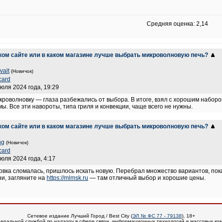
Средняя оценка: 2,14
аком сайте или в каком магазине лучше выбрать микроволновую печь?
valt
(Новичок)
card
июля 2024 года, 19:29
роволновку — глаза разбежались от выбора. В итоге, взял с хорошим наборо
. Все эти навороты, типа гриля и конвекции, чаще всего не нужны.
аком сайте или в каком магазине лучше выбрать микроволновую печь?
ng
(Новичок)
card
июля 2024 года, 4:17
овка сломалась, пришлось искать новую. Перебрал множество вариантов, пок
ни, загляните на
https://mlmsk.ru
— там отличный выбор и хорошие цены.
Сетевое издание Лучший Город / Best City (
ЭЛ № ФС 77 - 79138
), 18+
еральной службой по надзору в сфере связи, информационных технологий и массовых ко