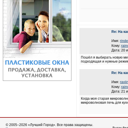
Re: На к
Имя:
rinde
Кому:
rain
Дата: 20 
Пошёл я выбирать новую мик
подходящая и нужные режимы
Re: На к
Имя:
ravii
Кому:
rain
Дата: 21 
Когда моя старая микроволн
микроволновая печь для кух
© 2005–2026 «Лучший Город». Все права защищены.
Выдан Фед