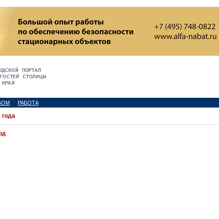
БОМ
РАБОТА
 года
од