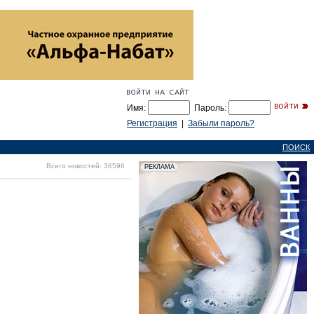
Имя:
Пароль:
Регистрация
|
Забыли пароль?
ПОИСК
Всего новостей: 36596