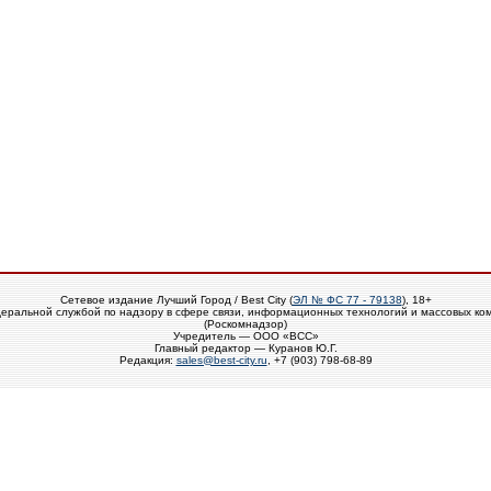
Сетевое издание Лучший Город / Best City (
ЭЛ № ФС 77 - 79138
), 18+
еральной службой по надзору в сфере связи, информационных технологий и массовых ко
(Роскомнадзор)
Учредитель — ООО «ВСС»
Главный редактор — Куранов Ю.Г.
Редакция:
sales@best-city.ru
, +7 (903) 798-68-89