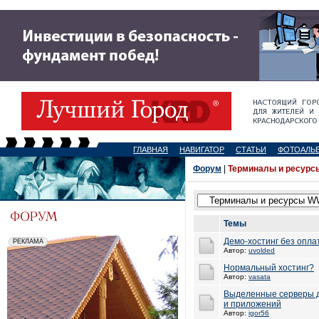
ГЛАВНАЯ
НАВИГАТОР
СТАТЬИ
ФОТОАЛЬ
Форум
|
Терминалы и ресур
Темы
Демо-хостинг без опла
Автор:
uvolded
Нормальный хостинг?
Автор:
vasata
Выделенные серверы д
и приложений
Автор:
igor56