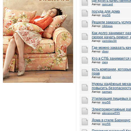
где купить качественно
Автор:
raincard
посуда для дома
Автор:
igor56
Решили заказать услуг
Автор:
nikitaaa
Как долго занимает ра
скорее начать ремонт, 
Автор:
yaroslav34
Где можно заказать ка
Автор:
dixer
Кто в СПБ занимается 
Автор:
meg
есть компании, котор
прав
Автор:
denis4
Нужны надёжные механ
повысить безопасност
Автор:
sarman
Утилизация пищевых о
Автор:
igor56
Электромонтажные ра
Автор:
alexsnow555
Дома в стиле Барнхаус
Автор:
igor56