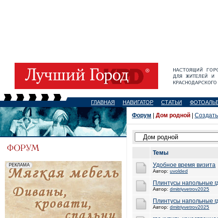
ГЛАВНАЯ
НАВИГАТОР
СТАТЬИ
ФОТОАЛЬ
Форум
|
Дом родной
|
Создать
Темы
Удобное время визита
Автор:
uvolded
Плинтусы напольные гд
Автор:
dmitriyvetrov2025
Плинтусы напольные гд
Автор:
dmitriyvetrov2025