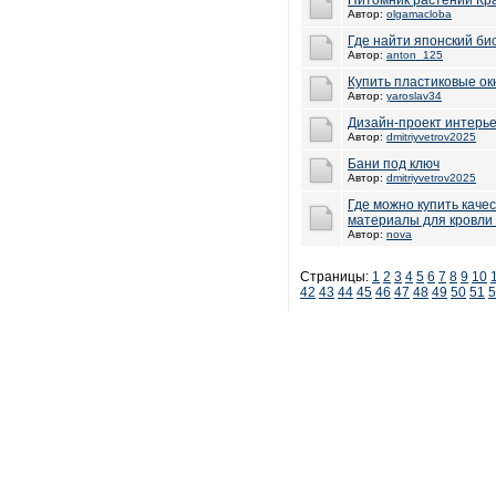
Питомник растений Кр
Автор:
olgamacloba
Где найти японский би
Автор:
anton_125
Купить пластиковые ок
Автор:
yaroslav34
Дизайн-проект интерь
Автор:
dmitriyvetrov2025
Бани под ключ
Автор:
dmitriyvetrov2025
Где можно купить каче
материалы для кровли 
Автор:
nova
Страницы:
1
2
3
4
5
6
7
8
9
10
42
43
44
45
46
47
48
49
50
51
5