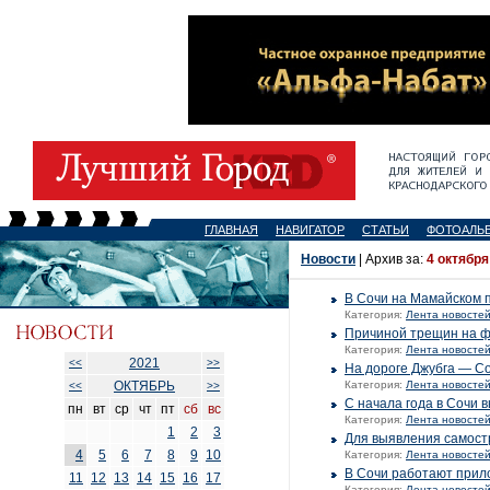
ГЛАВНАЯ
НАВИГАТОР
СТАТЬИ
ФОТОАЛЬ
Новости
| Архив за:
4 октября
В Сочи на Мамайском 
Категория:
Лента новосте
Причиной трещин на ф
Категория:
Лента новосте
2021
<<
>>
На дороге Джубга — Со
ОКТЯБРЬ
Категория:
Лента новосте
<<
>>
С начала года в Сочи 
пн
вт
ср
чт
пт
сб
вс
Категория:
Лента новосте
1
2
3
Для выявления самостр
4
5
6
7
8
9
10
Категория:
Лента новосте
В Сочи работают прило
11
12
13
14
15
16
17
Категория:
Лента новосте