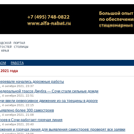
БОМ
РАБОТА
 2021 года
перевале начались дорожные работы
й
, 4 октября 2021, 23:37
едеральной трассе Джубга — Сочи стали сильные дожди
й
, 4 октября 2021, 22:51
чи ввели реверсивное движение из-за трещины в дороге
й
, 4 октября 2021, 22:15
выявлено более 300 самостроев
й
, 4 октября 2021, 21:08
оев в Сочи работает горячая линия
й
, 4 октября 2021, 20:40
жения и горячая линия для выявления самостроев: проверят все заявки
й
, 4 октября 2021, 18:06