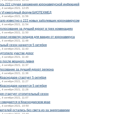
ось 222 случая заражения коронавирусной инфекцией
й
, 4 октября 2021, 12:05
ся VI ежегодный форум БИОТЕХМЕД
й
, 4 октября 2021, 11:56
тало известно о 222 новых заболевших коронавирусом
й
, 4 октября 2021, 11:54
голосование за лучший курорт в трех номинациях
й
, 4 октября 2021, 11:50
знал нехватку складов для вакцин от коронавируса
й
, 4 октября 2021, 11:48
льный сезон начнется 5 октября
й
, 4 октября 2021, 11:43
одтопило участки дорог
й
, 4 октября 2021, 11:40
о после мощного ливня
й
, 4 октября 2021, 11:37
лосование за лучший курорт региона
й
, 4 октября 2021, 11:36
Краснодаре стартует 5 октября
й
, 4 октября 2021, 11:27
 Краснодаре начнется 5 октября
й
, 4 октября 2021, 11:26
бря стартует отопительный сезон
й
, 4 октября 2021, 11:07
м ожидаются в Краснодарском крае
й
, 4 октября 2021, 10:50
 жителей остались без света из-за энергоаварии
й
, 4 октября 2021, 10:49