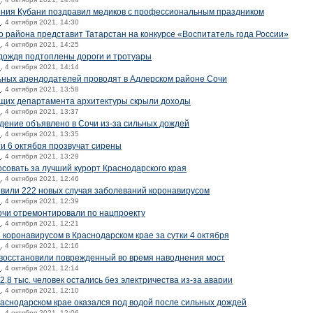
ния Кубани поздравил медиков с профессиональным праздником
й
, 4 октября 2021, 14:30
о района представит Татарстан на конкурсе «Воспитатель года России»
й
, 4 октября 2021, 14:25
 дождя подтоплены дороги и тротуары
й
, 4 октября 2021, 14:14
ьных арендодателей проводят в Адлерском районе Сочи
й
, 4 октября 2021, 13:58
ащих департамента архитектуры скрыли доходы
й
, 4 октября 2021, 13:37
ение объявлено в Сочи из-за сильных дождей
й
, 4 октября 2021, 13:35
и 6 октября прозвучат сирены
й
, 4 октября 2021, 13:29
осовать за лучший курорт Краснодарского края
й
, 4 октября 2021, 12:46
явили 222 новых случая заболеваний коронавирусом
й
, 4 октября 2021, 12:39
очи отремонтировали по нацпроекту
й
, 4 октября 2021, 12:21
 коронавирусом в Краснодарском крае за сутки 4 октября
й
, 4 октября 2021, 12:16
 восстановили поврежденный во время наводнения мост
й
, 4 октября 2021, 12:14
2,8 тыс. человек остались без электричества из-за аварии
й
, 4 октября 2021, 12:10
аснодарском крае оказался под водой после сильных дождей
й
, 4 октября 2021, 12:06