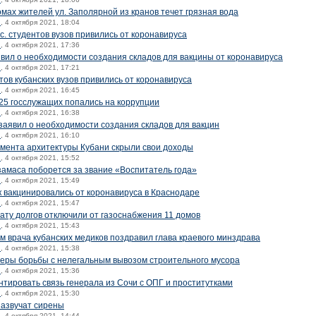
омах жителей ул. Заполярной из кранов течет грязная вода
й
, 4 октября 2021, 18:04
с. студентов вузов привились от коронавируса
й
, 4 октября 2021, 17:36
вил о необходимости создания складов для вакцины от коронавируса
й
, 4 октября 2021, 17:21
тов кубанских вузов привились от коронавируса
й
, 4 октября 2021, 16:45
25 госслужащих попались на коррупции
й
, 4 октября 2021, 16:38
заявил о необходимости создания складов для вакцин
й
, 4 октября 2021, 16:10
амента архитектуры Кубани скрыли свои доходы
й
, 4 октября 2021, 15:52
амаса поборется за звание «Воспитатель года»
й
, 4 октября 2021, 15:49
к вакцинировались от коронавируса в Краснодаре
й
, 4 октября 2021, 15:47
ату долгов отключили от газоснабжения 11 домов
й
, 4 октября 2021, 15:43
 врача кубанских медиков поздравил глава краевого минздрава
й
, 4 октября 2021, 15:38
меры борьбы с нелегальным вывозом строительного мусора
й
, 4 октября 2021, 15:36
тировать связь генерала из Сочи с ОПГ и проститутками
й
, 4 октября 2021, 15:30
зазвучат сирены
й
, 4 октября 2021, 14:44