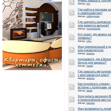
Нужно заказать торгов
Автор:
ron
Где найти в продаже ре
и саморазвитию?
Автор:
cellmytypes
Где закупить надежное
для ремонта вагонов?
Автор:
genajokerfix
Кто знает, где можно 
серверы?
Автор:
cilyn
Ищу оригинальный и д
или руководителя.
Автор:
retanto
подскажите, где в Вор
брусок для каркаса?
Автор:
ndrag
Где заказать металлок
с монтажом под ключ?
Автор:
retanto
Как подобрать одежду, 
встрече с подругами, н
Автор:
wase
Хочу купить вездеход B
и пересечённой местн
Автор:
sarman
Ищу возможность пров