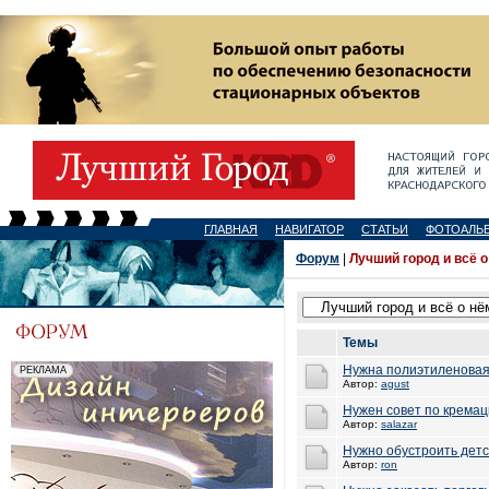
ГЛАВНАЯ
НАВИГАТОР
СТАТЬИ
ФОТОАЛЬ
Форум
|
Лучший город и всё о
Темы
Нужна полиэтиленовая
Автор:
agust
Нужен совет по крема
Автор:
salazar
Нужно обустроить детс
Автор:
ron