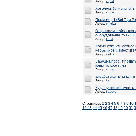
Автор:
agust
Хотелось бы испытать 
Автор:
agust
Промокод 1xBet При Р
Автор:
emelya
Открываем небольшую 
оборудование, ткани и
Автор:
faust
Хотим открыть летнее 
необычное и вместител
Автор:
sydne
Бабушка просит подать 
когда-то крестили
Автор:
ndrag
зарабатывать на крип
Автор:
beti
Куда лучше поступить 
Автор:
badeye
Страницы:
1
2
3
4
5
6
7
8
9
10
42
43
44
45
46
47
48
49
50
51
5