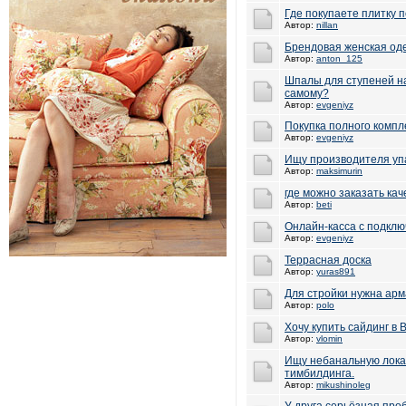
Где покупаете плитку 
Автор:
nillan
Брендовая женская од
Автор:
anton_125
Шпалы для ступеней на
самому?
Автор:
evgeniyz
Покупка полного компл
Автор:
evgeniyz
Ищу производителя упа
Автор:
maksimurin
где можно заказать ка
Автор:
beti
Онлайн-касса с подклю
Автор:
evgeniyz
Террасная доска
Автор:
yuras891
Для стройки нужна арм
Автор:
polo
Хочу купить сайдинг в 
Автор:
vlomin
Ищу небанальную лока
тимбилдинга.
Автор:
mikushinoleg