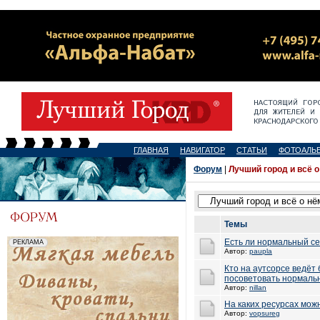
ГЛАВНАЯ
НАВИГАТОР
СТАТЬИ
ФОТОАЛЬ
Форум
|
Лучший город и всё о
Темы
Есть ли нормальный се
Автор:
paupla
Кто на аутсорсе ведёт
посоветовать нормаль
Автор:
nillan
На каких ресурсах мож
Автор:
vopsureg