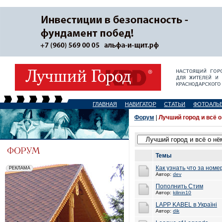
ГЛАВНАЯ
НАВИГАТОР
СТАТЬИ
ФОТОАЛЬ
Форум
|
Лучший город и всё о
Темы
Как узнать что за номе
Автор:
dev
Пополнить Стим
Автор:
kilinin10
LAPP KABEL в Україні
Автор:
dik