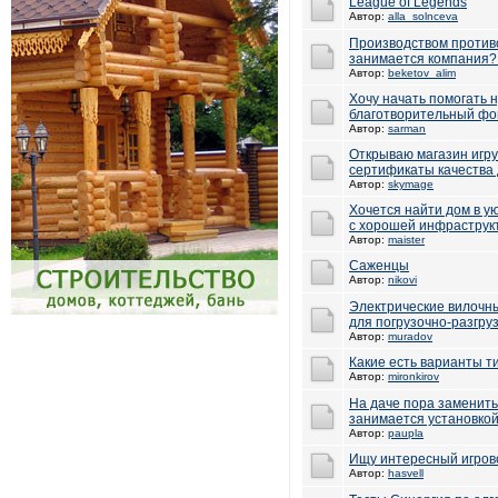
League of Legends
Автор:
alla_solnceva
Производством против
занимается компания? 
Автор:
beketov_alim
Хочу начать помогать
благотворительный фо
Автор:
sarman
Открываю магазин игр
сертификаты качества
Автор:
skymage
Хочется найти дом в у
с хорошей инфраструк
Автор:
maister
Саженцы
Автор:
nikovi
Электрические вилочны
для погрузочно-разгру
Автор:
muradov
Какие есть варианты т
Автор:
mironkirov
На даче пора заменить
занимается установко
Автор:
paupla
Ищу интересный игрово
Автор:
hasvell