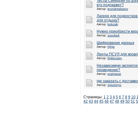
Тесты Синергия по алге
кто подскажет?
Автор:
leonidmakarov
Лагеря для подростков
для отдыха?
Автор:
kokosik
Нужно приобрести кер
Автор:
zuzuka4
Шифрование данных
Автор:
hjhjw
Ленты ПСУЛ для кровл
Автор:
finklousen
Независимую экспертиз
проведение?
Автор:
eratmarat
где заказать с доставк
Автор:
opiumnyu
Страницы:
1
2
3
4
5
6
7
8
9
10
42
43
44
45
46
47
48
49
50
51
5