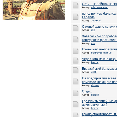
OKC — корейская косме
Автор:
alla_solnceva
пополнением баланса 
Legends
Автор:
zuzuka4
С женой давно хотели 
Автор:
ron
Хотелось бы попробова
конкурсах и фестиваля
Автор:
ron
Нужен научно-практиче
Автор:
bodrovgermanus
Через кого можно откр
Автор:
kenny
Евразийский банк разв
Автор:
vik09
На предприятии встал 
самовсасывающего на
Автор:
vlomin
Отдых
Автор:
denis4
Где купить линейные 
архитектурные ?
Автор:
kenny
Нужно смонтировать и 