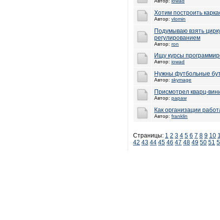
Автор:
iowad
Хотим построить карка
Автор:
vlomin
Подумываю взять цирк
регулированием
Автор:
ron
Ищу курсы программир
Автор:
iowad
Нужны футбольные бутс
Автор:
skymage
Присмотрел кварц-вин
Автор:
papaw
Как организации рабо
Автор:
franklin
Страницы:
1
2
3
4
5
6
7
8
9
10
42
43
44
45
46
47
48
49
50
51
5