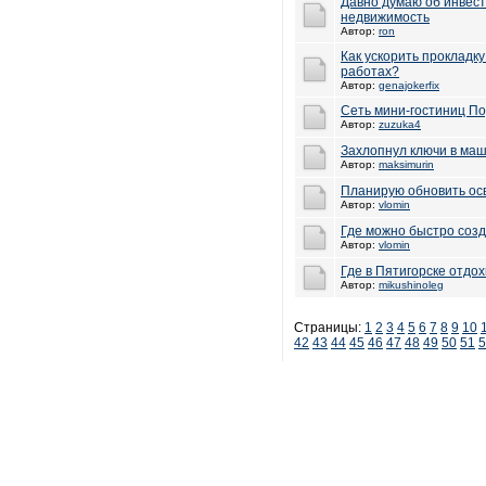
Давно думаю об инвес
недвижимость
Автор:
ron
Как ускорить прокладк
работах?
Автор:
genajokerfix
Сеть мини-гостиниц По
Автор:
zuzuka4
Захлопнул ключи в маши
Автор:
maksimurin
Планирую обновить ос
Автор:
vlomin
Где можно быстро соз
Автор:
vlomin
Где в Пятигорске отдох
Автор:
mikushinoleg
Страницы:
1
2
3
4
5
6
7
8
9
10
42
43
44
45
46
47
48
49
50
51
5