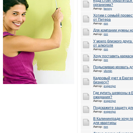
Куда стоит обратиться 
организма?
Автор:
kenny
Хотим с семьёй провес
от Питера
Автор:
ron
Для компании нужны н
Автор:
ron
У моего близкого друга
от алкоголя
Автор:
ron
Хочу поставить каркас
Автор:
ron
Подыскиваю кровать дл
Автор:
vlomin
Кадровый учет в Екате
бизнесу?
Автор:
evgeniyz
Где купить шевроны в 
ожидания?
Автор:
evgeniyz
Подскажите защиту дл
Автор:
evgeniyz
В Калининграде хочу 
для квартиры
Автор:
ron