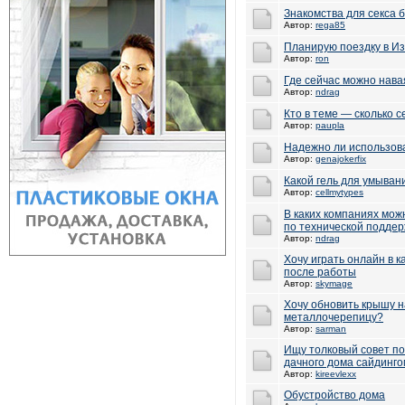
Знакомства для секса 
Автор:
rega85
Планирую поездку в И
Автор:
ron
Где сейчас можно нава
Автор:
ndrag
Кто в теме — сколько с
Автор:
paupla
Надежно ли использова
Автор:
genajokerfix
Какой гель для умывани
Автор:
cellmytypes
В каких компаниях мож
по технической поддер
Автор:
ndrag
Хочу играть онлайн в 
после работы
Автор:
skymage
Хочу обновить крышу н
металлочерепицу?
Автор:
sarman
Ищу толковый совет по
дачного дома сайдинго
Автор:
kireevlexx
Обустройство дома