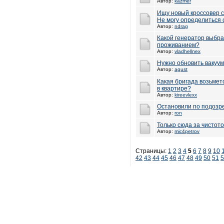
Автор:
kazmer
Ищу новый кроссовер с
Не могу определиться 
Автор:
ndrag
Какой генератор выбра
проживанием?
Автор:
vladhellnex
Нужно обновить вакуу
Автор:
agust
Какая бригада возьмет
в квартире?
Автор:
kireevlexx
Остановили по подозр
Автор:
ron
Только сюда за чистот
Автор:
mic4petrov
Страницы:
1
2
3
4
5
6
7
8
9
10
42
43
44
45
46
47
48
49
50
51
5