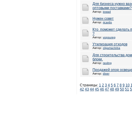
Для бизнеса нужно ваз
оптовыми поставками?
Автор:
iowad
Нужен совет
Автор:
ricardo
Кто поможет сделать п
?
Автор:
vopsureg
Утилизация отходов
Автор:
olgamacloba
Для строительства до
блоки.
Автор:
raviing
Продажей опор освеще
Автор:
dixer
Страницы:
1
2
3
4
5
6
7
8
9
10
42
43
44
45
46
47
48
49
50
51
5