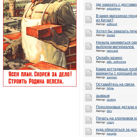
где заказать с доставк
Автор:
opiumnyu
В каких магазинах про
из Китая?
Автор:
arlitood
Хотел бы заказать печ
Автор:
iowad
Начала заниматься скр
выбором материалов.
Автор:
raincard
Онлайн казино
Автор:
alla_solnceva
Какие коттеджные пос
варианты с хорошей и
Автор:
sarman
Оставайтесь на связи.
Автор:
hjhjw
аываыв
Автор:
raviing
Поролоновые детали на
Автор:
dev
Печать на хлопковом хо
Автор:
crazy
куда обратиться за дос
Автор:
paupla