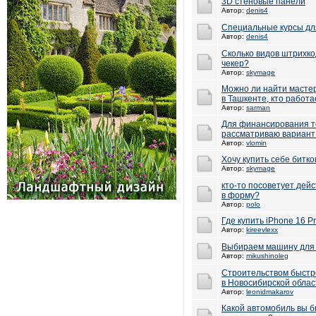
3D стеновые панели
Автор:
denis4
Специальные курсы для
Автор:
denis4
Сколько видов штрихко
чекер?
Автор:
skymage
Можно ли найти мастер
в Ташкенте, кто работ
Автор:
sarman
Для финансирования т
рассматриваю вариант
Автор:
vlomin
Хочу купить себе битк
Автор:
skymage
кто-то посоветует дей
в форму?
Автор:
polo
Где купить iPhone 16 P
Автор:
kireevlexx
Выбираем машину для 
Автор:
mikushinoleg
Строительством быстр
в Новосибирской облас
Автор:
leonidmakarov
Какой автомобиль вы б