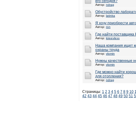
его сегодня?
Автор:
ndrag
Обустройство лаборат
Автор:
latinka
Я хочу приобрести авт
Автор:
ron
Где найти поставщика
Автор:
kireevlexx
Наша компания ищет ко
охраны труда
Автор:
vlomin
Нужны качественные н
Автор:
vlomin
Где можно найти хоро
для отопления?
Автор:
ndrag
Страницы:
1
2
3
4
5
6
7
8
9
10
42
43
44
45
46
47
48
49
50
51
5