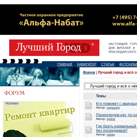
ГЛАВНАЯ
НАВИГАТОР
СТАТЬИ
ФОТОАЛЬ
Форум
|
Лучший город и всё о
Темы
Кто поможет с эвакуац
Автор:
vopsureg
Проектируем цех, по ра
Автор:
sydne
Где брать нормальный 
без посредников?
Автор:
ndrag