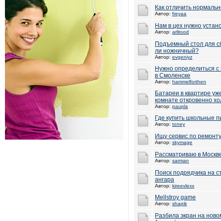
Как отличить нормальн
Автор:
freyaa
Нам в цех нужно устано
Автор:
arlitood
Подъемный стол для с
ли ножничный?
Автор:
evgeniyz
Нужно определиться с
в Смоленске
Автор:
hammelforthen
Батареи в квартире уж
комнате откровенно х
Автор:
paupla
Где купить школьные 
Автор:
toney
Ищу сервис по ремонту
Автор:
skymage
Рассматриваю в Москв
Автор:
sarman
Поиск подрядчика на 
ангара
Автор:
kireevlexx
Mellstroy game
Автор:
shapik
Разбила экран на нов