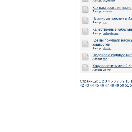
Автор:
skymage
Как настроить интерне
Автор:
emelya
Планирую поездку в И
Автор:
ron
Качественные кабельны
Автор:
cellmytypes
Где вы покупали насос
жидкостей
Автор:
vlomin
Подбираю садовую меб
Автор:
ron
Хочу посетить музей К
Автор:
vlomin
Страницы:
1
2
3
4
5
6
7
8
9
10
42
43
44
45
46
47
48
49
50
51
5