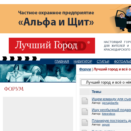
ГЛАВНАЯ
НАВИГАТОР
СТАТЬИ
ФОТОАЛЬ
Форум
|
Лучший город и всё о
Темы
Ищем команду для съем
Автор:
genajokerfix
Ищу необычный подаро
Автор:
kireevlexx
Планирую построить д
Автор:
agust