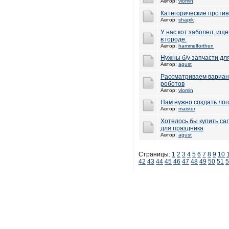
Автор:
vlomin
Категорические против
Автор:
shapik
У нас кот заболел, ищ
в городе.
Автор:
hammelforthen
Нужны б/у запчасти дл
Автор:
agust
Рассматриваем вариа
роботов
Автор:
vlomin
Нам нужно создать лог
Автор:
maister
Хотелось бы купить са
для праздника
Автор:
agust
Страницы:
1
2
3
4
5
6
7
8
9
10
42
43
44
45
46
47
48
49
50
51
5