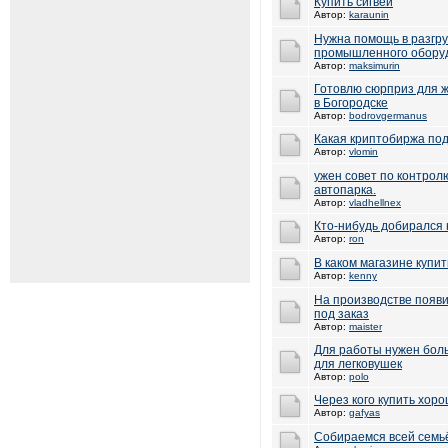
Купить сигвеи
Автор:
karaunin
Нужна помощь в разгру
промышленного обору
Автор:
maksimurin
Готовлю сюрприз для ж
в Богородске
Автор:
bodrovgermanus
Какая криптобиржа под
Автор:
vlomin
ужен совет по контрол
автопарка.
Автор:
vladhellnex
Кто-нибудь добирался 
Автор:
ron
В каком магазине купи
Автор:
kenny
На производстве появи
под заказ
Автор:
maister
Для работы нужен бол
для легковушек
Автор:
polo
Через кого купить хор
Автор:
gafyas
Собираемся всей семь