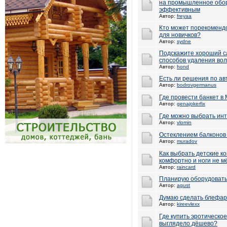
на промышленное обор
эффективным
Автор:
freyaa
Кто может порекоменд
для новичков?
Автор:
sydne
Подскажите хороший са
способов удаления воло
Автор:
hond
Есть ли решения по а
Автор:
bodrovgermanus
Где провести банкет в
Автор:
genajokerfix
Где можно выбрать инт
Автор:
vlomin
Остеклением балконов 
Автор:
muradov
Как выбрать детские к
комфортно и ноги не м
Автор:
raincard
Планирую оборудовать
Автор:
agust
Думаю сделать блефаро
Автор:
kireevlexx
Где купить эротическое
выглядело дёшево?