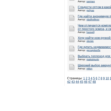
Автор:
sarman
Сладости оптом в како
Автор:
gafyas
Где найти анонимную 
Автор:
vladhellnex
Чем отличается компле
от простого эскиза, и 
Автор:
hasvell
Хочу найти нож ручной
Автор:
vlomin
Где купить недвижимос
Автор:
genajokerfix
Выбрать теплоход для 
Автор:
maksimurin
Широкий выбор аккаун
Автор:
milun
Страницы:
1
2
3
4
5
6
7
8
9
10
42
43
44
45
46
47
48