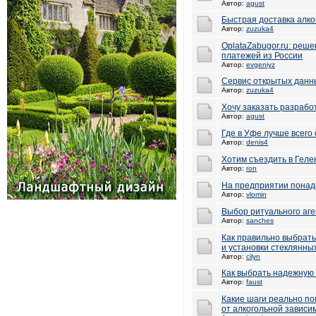
Автор:
agust
Быстрая доставка алко
Автор:
zuzuka4
OplataZabugor.ru: реш
платежей из России
Автор:
evgeniyz
Сервис открытых данн
Автор:
zuzuka4
Хочу заказать разрабо
Автор:
agust
Где в Уфе лучше всего
Автор:
denis4
Хотим съездить в Геле
Автор:
ron
На предприятии понад
Автор:
vlomin
Выбор ритуального аге
Автор:
sanches
Как правильно выбрат
и установки стеклянны
Автор:
cilyn
Как выбрать надежную
Автор:
faust
Какие шаги реально по
от алкогольной зависи