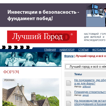
ГЛАВНАЯ
НАВИГАТОР
СТАТЬИ
ФОТОАЛЬ
Форум
|
Лучший город и всё о
Темы
Не подскажите, где обу
а не для фана?
Автор:
arlitood
Планирую строительст
Автор:
agust
На производстве вста
оборудования в Казан