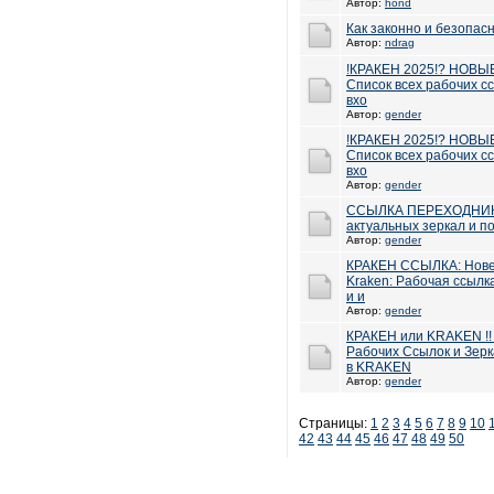
Автор:
hond
Как законно и безопасн
Автор:
ndrag
!КРАКЕН 2025!? НОВЫ
Список всех рабочих с
вхо
Автор:
gender
!КРАКЕН 2025!? НОВЫ
Список всех рабочих с
вхо
Автор:
gender
ССЫЛКА ПЕРЕХОДНИК н
актуальных зеркал и п
Автор:
gender
КРАКЕН ССЫЛКА: Нове
Kraken: Рабочая ссылк
и и
Автор:
gender
КРАКЕН или KRAKEN !! 
Рабочих Ссылок и Зерк
в KRAKEN
Автор:
gender
Страницы:
1
2
3
4
5
6
7
8
9
10
42
43
44
45
46
47
48
49
50