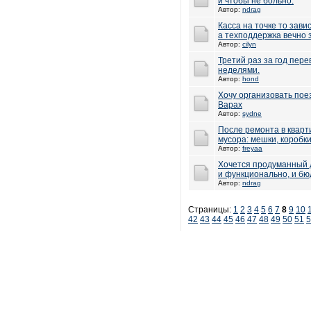
и чтобы не больно.
Автор:
ndrag
Касса на точке то зави
а техподдержка вечно 
Автор:
cilyn
Третий раз за год пере
неделями.
Автор:
hond
Хочу организовать пое
Варах
Автор:
sydne
После ремонта в кварт
мусора: мешки, коробки
Автор:
freyaa
Хочется продуманный д
и функционально, и бюд
Автор:
ndrag
Страницы:
1
2
3
4
5
6
7
8
9
10
42
43
44
45
46
47
48
49
50
51
5