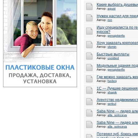
Какие выбрать душевы
Автор:
agust
Нужен настил для пре
Автор:
ron
Ищу специалиста по г
курсов?
Автор:
genajokerfix
Хочу заказать корпора
Автор:
vlomin
Быстрые выплаты
Автор:
uvolded
Модульные здания под
Автор:
genajokerfix
Где можно заказать же
Автор:
hedeq
1С — Лучшие решения 
Автор:
shapik
Агентство недвижимос
Автор:
serbul
Saba Nine — лидер алк
Автор:
alla_solnceva
Saba Nine — лидер алк
Автор:
alla_solnceva
Потерял зуб, боюсь им