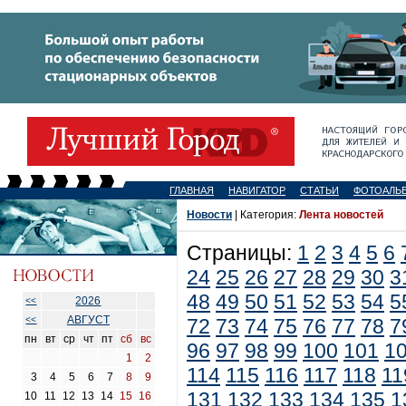
ГЛАВНАЯ
НАВИГАТОР
СТАТЬИ
ФОТОАЛЬ
Новости
| Категория:
Лента новостей
Страницы:
1
2
3
4
5
6
24
25
26
27
28
29
30
3
48
49
50
51
52
53
54
5
2026
<<
АВГУСТ
<<
72
73
74
75
76
77
78
7
пн
вт
ср
чт
пт
сб
вс
96
97
98
99
100
101
1
1
2
114
115
116
117
118
11
3
4
5
6
7
8
9
131
132
133
134
135
1
10
11
12
13
14
15
16