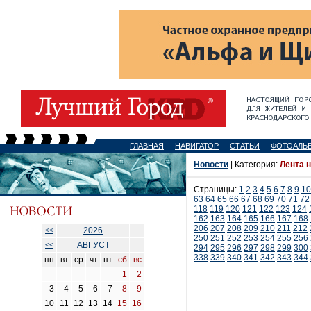
ГЛАВНАЯ
НАВИГАТОР
СТАТЬИ
ФОТОАЛЬ
Новости
| Категория:
Лента 
Страницы:
1
2
3
4
5
6
7
8
9
10
63
64
65
66
67
68
69
70
71
72
118
119
120
121
122
123
124
162
163
164
165
166
167
168
206
207
208
209
210
211
212
2026
<<
250
251
252
253
254
255
256
АВГУСТ
<<
294
295
296
297
298
299
300
338
339
340
341
342
343
344
пн
вт
ср
чт
пт
сб
вс
1
2
3
4
5
6
7
8
9
10
11
12
13
14
15
16