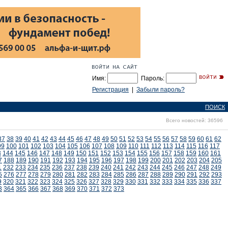
Имя:
Пароль:
Регистрация
|
Забыли пароль?
ПОИСК
Всего новостей: 36596
37
38
39
40
41
42
43
44
45
46
47
48
49
50
51
52
53
54
55
56
57
58
59
60
61
62
99
100
101
102
103
104
105
106
107
108
109
110
111
112
113
114
115
116
117
3
144
145
146
147
148
149
150
151
152
153
154
155
156
157
158
159
160
161
7
188
189
190
191
192
193
194
195
196
197
198
199
200
201
202
203
204
205
1
232
233
234
235
236
237
238
239
240
241
242
243
244
245
246
247
248
249
5
276
277
278
279
280
281
282
283
284
285
286
287
288
289
290
291
292
293
9
320
321
322
323
324
325
326
327
328
329
330
331
332
333
334
335
336
337
3
364
365
366
367
368
369
370
371
372
373