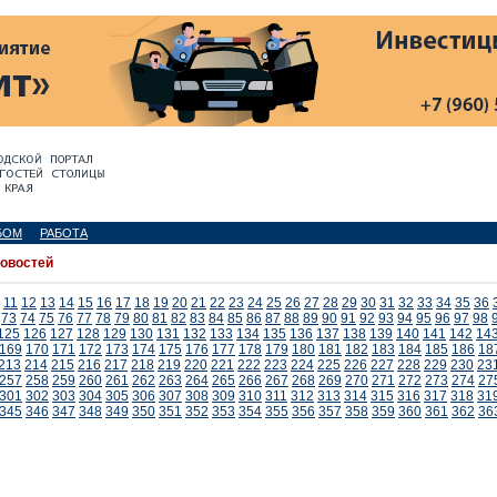
БОМ
РАБОТА
новостей
11
12
13
14
15
16
17
18
19
20
21
22
23
24
25
26
27
28
29
30
31
32
33
34
35
36
73
74
75
76
77
78
79
80
81
82
83
84
85
86
87
88
89
90
91
92
93
94
95
96
97
98
125
126
127
128
129
130
131
132
133
134
135
136
137
138
139
140
141
142
14
169
170
171
172
173
174
175
176
177
178
179
180
181
182
183
184
185
186
18
213
214
215
216
217
218
219
220
221
222
223
224
225
226
227
228
229
230
23
257
258
259
260
261
262
263
264
265
266
267
268
269
270
271
272
273
274
27
301
302
303
304
305
306
307
308
309
310
311
312
313
314
315
316
317
318
31
345
346
347
348
349
350
351
352
353
354
355
356
357
358
359
360
361
362
36