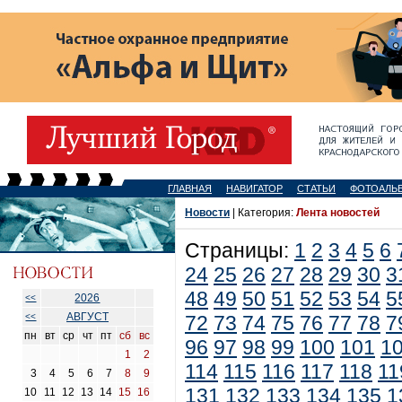
ГЛАВНАЯ
НАВИГАТОР
СТАТЬИ
ФОТОАЛЬ
Новости
| Категория:
Лента новостей
Страницы:
1
2
3
4
5
6
24
25
26
27
28
29
30
3
48
49
50
51
52
53
54
5
2026
<<
АВГУСТ
<<
72
73
74
75
76
77
78
7
пн
вт
ср
чт
пт
сб
вс
96
97
98
99
100
101
1
1
2
114
115
116
117
118
11
3
4
5
6
7
8
9
131
132
133
134
135
1
10
11
12
13
14
15
16