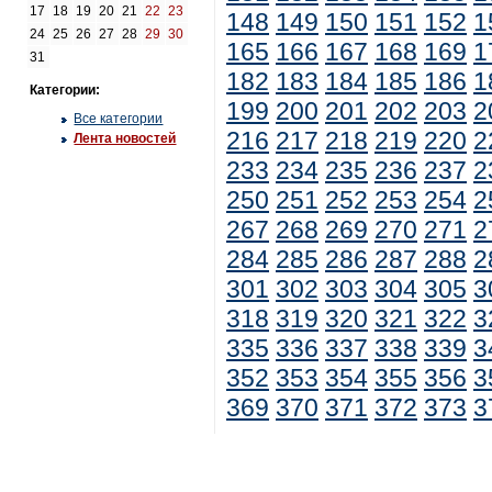
17
18
19
20
21
22
23
148
149
150
151
152
1
24
25
26
27
28
29
30
165
166
167
168
169
1
31
182
183
184
185
186
1
Категории:
199
200
201
202
203
2
Все категории
216
217
218
219
220
2
Лента новостей
233
234
235
236
237
2
250
251
252
253
254
2
267
268
269
270
271
2
284
285
286
287
288
2
301
302
303
304
305
3
318
319
320
321
322
3
335
336
337
338
339
3
352
353
354
355
356
3
369
370
371
372
373
3