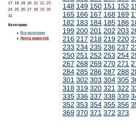
17
18
19
20
21
22
23
148
149
150
151
152
1
24
25
26
27
28
29
30
165
166
167
168
169
1
31
182
183
184
185
186
1
Категории:
199
200
201
202
203
2
Все категории
216
217
218
219
220
2
Лента новостей
233
234
235
236
237
2
250
251
252
253
254
2
267
268
269
270
271
2
284
285
286
287
288
2
301
302
303
304
305
3
318
319
320
321
322
3
335
336
337
338
339
3
352
353
354
355
356
3
369
370
371
372
373