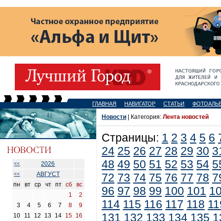
ГЛАВНАЯ
НАВИГАТОР
СТАТЬИ
ФОТОАЛЬ
Новости
| Категория:
Лента новостей
Страницы:
1
2
3
4
5
6
24
25
26
27
28
29
30
3
48
49
50
51
52
53
54
5
2026
<<
АВГУСТ
<<
72
73
74
75
76
77
78
7
пн
вт
ср
чт
пт
сб
вс
96
97
98
99
100
101
1
1
2
114
115
116
117
118
11
3
4
5
6
7
8
9
131
132
133
134
135
1
10
11
12
13
14
15
16