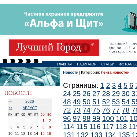
ГЛАВНАЯ
НАВИГАТОР
СТАТЬИ
ФОТОАЛЬ
Новости
| Категория:
Лента новостей
Страницы:
1
2
3
4
5
6
24
25
26
27
28
29
30
3
48
49
50
51
52
53
54
5
2026
<<
АВГУСТ
<<
72
73
74
75
76
77
78
7
пн
вт
ср
чт
пт
сб
вс
96
97
98
99
100
101
1
1
2
114
115
116
117
118
11
3
4
5
6
7
8
9
131
132
133
134
135
1
10
11
12
13
14
15
16