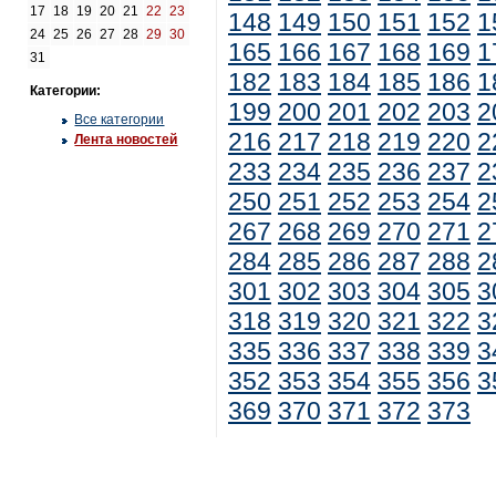
17
18
19
20
21
22
23
148
149
150
151
152
1
24
25
26
27
28
29
30
165
166
167
168
169
1
31
182
183
184
185
186
1
Категории:
199
200
201
202
203
2
Все категории
216
217
218
219
220
2
Лента новостей
233
234
235
236
237
2
250
251
252
253
254
2
267
268
269
270
271
2
284
285
286
287
288
2
301
302
303
304
305
3
318
319
320
321
322
3
335
336
337
338
339
3
352
353
354
355
356
3
369
370
371
372
373