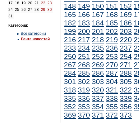
17
18
19
20
21
22
23
148
149
150
151
152
1
24
25
26
27
28
29
30
165
166
167
168
169
1
31
182
183
184
185
186
1
Категории:
199
200
201
202
203
2
Все категории
216
217
218
219
220
2
Лента новостей
233
234
235
236
237
2
250
251
252
253
254
2
267
268
269
270
271
2
284
285
286
287
288
2
301
302
303
304
305
3
318
319
320
321
322
3
335
336
337
338
339
3
352
353
354
355
356
3
369
370
371
372
373