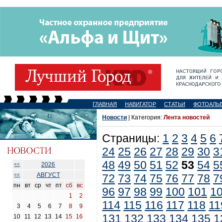
ГЛАВНАЯ
НАВИГАТОР
СТАТЬИ
ФОТОАЛЬ
Новости
| Категория:
Лента новостей
Страницы:
1
2
3
4
5
6
24
25
26
27
28
29
30
3
48
49
50
51
52
53
54
5
2026
<<
АВГУСТ
<<
72
73
74
75
76
77
78
7
пн
вт
ср
чт
пт
сб
вс
96
97
98
99
100
101
1
1
2
114
115
116
117
118
11
3
4
5
6
7
8
9
131
132
133
134
135
1
10
11
12
13
14
15
16