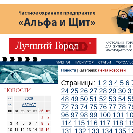
ГЛАВНАЯ
НАВИГАТОР
СТАТЬИ
ФОТОАЛЬ
Новости
| Категория:
Лента новостей
Страницы:
1
2
3
4
5
6
24
25
26
27
28
29
30
3
48
49
50
51
52
53
54
5
2026
<<
АВГУСТ
<<
72
73
74
75
76
77
78
7
пн
вт
ср
чт
пт
сб
вс
96
97
98
99
100
101
1
1
2
114
115
116
117
118
11
3
4
5
6
7
8
9
131
132
133
134
135
1
10
11
12
13
14
15
16