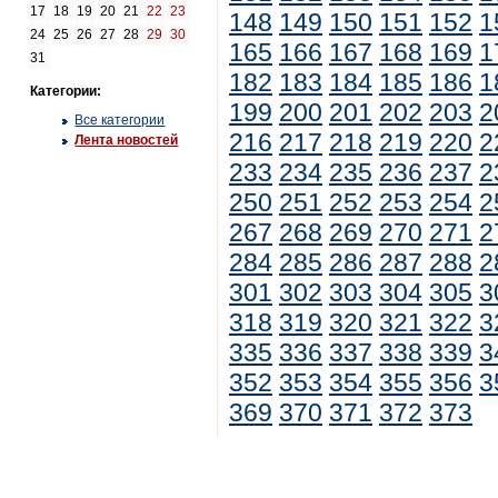
17
18
19
20
21
22
23
148
149
150
151
152
1
24
25
26
27
28
29
30
165
166
167
168
169
1
31
182
183
184
185
186
1
Категории:
199
200
201
202
203
2
Все категории
216
217
218
219
220
2
Лента новостей
233
234
235
236
237
2
250
251
252
253
254
2
267
268
269
270
271
2
284
285
286
287
288
2
301
302
303
304
305
3
318
319
320
321
322
3
335
336
337
338
339
3
352
353
354
355
356
3
369
370
371
372
373