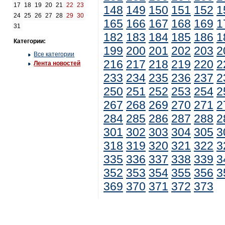
17
18
19
20
21
22
23
148
149
150
151
152
1
24
25
26
27
28
29
30
165
166
167
168
169
1
31
182
183
184
185
186
1
Категории:
199
200
201
202
203
2
Все категории
216
217
218
219
220
2
Лента новостей
233
234
235
236
237
2
250
251
252
253
254
2
267
268
269
270
271
2
284
285
286
287
288
2
301
302
303
304
305
3
318
319
320
321
322
3
335
336
337
338
339
3
352
353
354
355
356
3
369
370
371
372
373