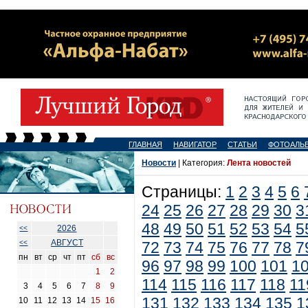
ГЛАВНАЯ
НАВИГАТОР
СТАТЬИ
ФОТОАЛЬ
Новости
| Категория:
Лента новостей
Страницы:
1
2
3
4
5
6
24
25
26
27
28
29
30
3
48
49
50
51
52
53
54
5
2026
<<
АВГУСТ
<<
72
73
74
75
76
77
78
7
пн
вт
ср
чт
пт
сб
вс
96
97
98
99
100
101
1
1
2
114
115
116
117
118
11
3
4
5
6
7
8
9
131
132
133
134
135
1
10
11
12
13
14
15
16