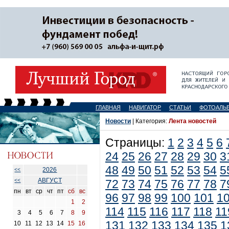
ГЛАВНАЯ
НАВИГАТОР
СТАТЬИ
ФОТОАЛЬ
Новости
| Категория:
Лента новостей
Страницы:
1
2
3
4
5
6
24
25
26
27
28
29
30
3
48
49
50
51
52
53
54
5
2026
<<
АВГУСТ
<<
72
73
74
75
76
77
78
7
пн
вт
ср
чт
пт
сб
вс
96
97
98
99
100
101
1
1
2
114
115
116
117
118
11
3
4
5
6
7
8
9
131
132
133
134
135
1
10
11
12
13
14
15
16