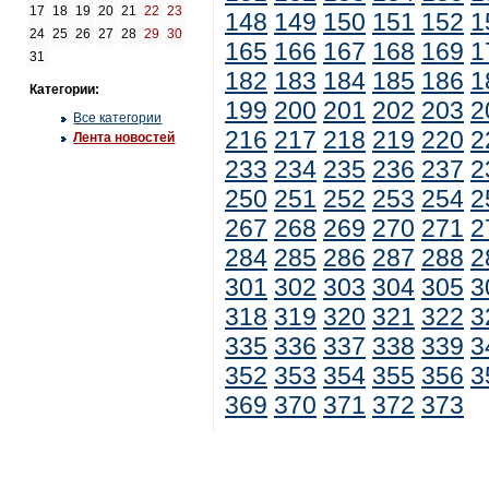
17
18
19
20
21
22
23
148
149
150
151
152
1
24
25
26
27
28
29
30
165
166
167
168
169
1
31
182
183
184
185
186
1
Категории:
199
200
201
202
203
2
Все категории
216
217
218
219
220
2
Лента новостей
233
234
235
236
237
2
250
251
252
253
254
2
267
268
269
270
271
2
284
285
286
287
288
2
301
302
303
304
305
3
318
319
320
321
322
3
335
336
337
338
339
3
352
353
354
355
356
3
369
370
371
372
373